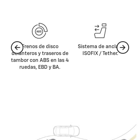
2
Frenos de disco
Sistema de anclaje
C
tor,
delanteros y traseros de
ISOFIX / Tether.
co
ipo
tambor con ABS en las 4
ruedas, EBD y BA.