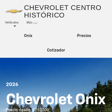
Onix
Precios
Cotizador
2026
Chevrolet Onix
Precio desde: $257,100
*