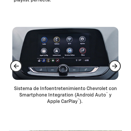
playlist perfecta.
de
Sistema de Infoentretenimiento Chevrolet con
Te
™
et
Smartphone Integration (Android Auto
y
t
™
Apple CarPlay
).