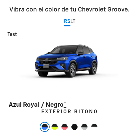
Vibra con el color de tu Chevrolet Groove.
RS
LT
Test
Azul Royal / Negro
*
Test
Test
Test
Test
Test
EXTERIOR BITONO