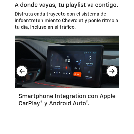
A donde vayas, tu playlist va contigo.
Disfruta cada trayecto con el sistema de
infoentretenimiento Chevrolet y ponle ritmo a
tu día, incluso en el tráfico.
pple
Clúster configurable de 7".
3 p